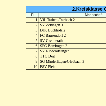
2.Kreisklasse 
Pl
Mannschaft
1
VfL Traben-Trarbach 2
2
SV Zeltingen 3
3
DJK Buchholz 2
4
FC Bausendorf 2
5
SV Greimerath
6
SFC Bombogen 2
7
SV Niederöfflingen
8
TTC Dorf
9
SG Minderlittgen/Gladbach 3
10
FSV Plein