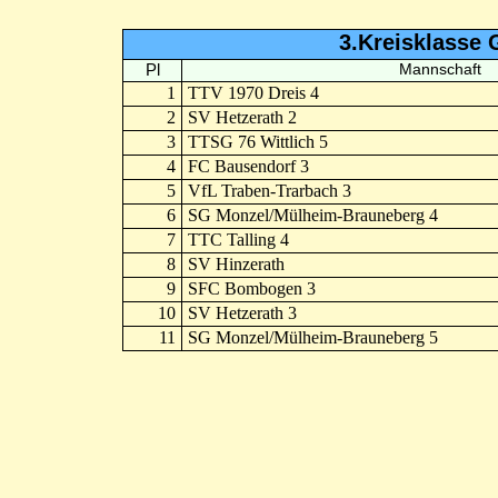
3.Kreisklasse 
Pl
Mannschaft
1
TTV 1970 Dreis 4
2
SV Hetzerath 2
3
TTSG 76 Wittlich 5
4
FC Bausendorf 3
5
VfL Traben-Trarbach 3
6
SG Monzel/Mülheim-Brauneberg 4
7
TTC Talling 4
8
SV Hinzerath
9
SFC Bombogen 3
10
SV Hetzerath 3
11
SG Monzel/Mülheim-Brauneberg 5