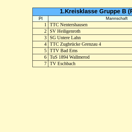
1.Kreisklasse Gruppe B (
Pl
Mannschaft
1
TTC Nentershausen
2
SV Heiligenroth
3
SG Untere Lahn
4
TTC Zugbrücke Grenzau 4
5
TTV Bad Ems
6
TuS 1894 Wallmerod
7
TV Eschbach