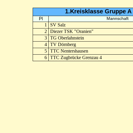
1.Kreisklasse Gruppe A
Pl
Mannschaft
1
SV Salz
2
Diezer TSK "Oranien"
3
TG Oberlahnstein
4
TV Dörnberg
5
TTC Nentershausen
6
TTC Zugbrücke Grenzau 4