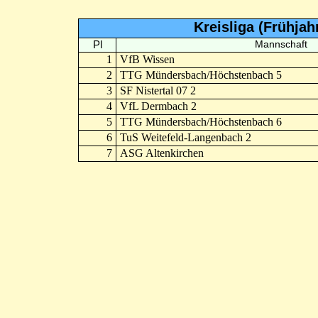
Kreisliga (Frühja
Pl
Mannschaft
1
VfB Wissen
2
TTG Mündersbach/Höchstenbach 5
3
SF Nistertal 07 2
4
VfL Dermbach 2
5
TTG Mündersbach/Höchstenbach 6
6
TuS Weitefeld-Langenbach 2
7
ASG Altenkirchen