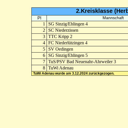
2.Kreisklasse (Her
Pl
Mannschaft
1
SG Sinzig/Ehlingen 4
2
SC Niederzissen
3
TTC Kripp 2
4
FC Niederlützingen 4
5
SV Oedingen
6
SG Sinzig/Ehlingen 5
7
TuS/PSV Bad Neuenahr-Ahrweiler 3
8
TuWi Adenau
TuWi Adenau wurde am 3.12.2024 zurückgezogen.