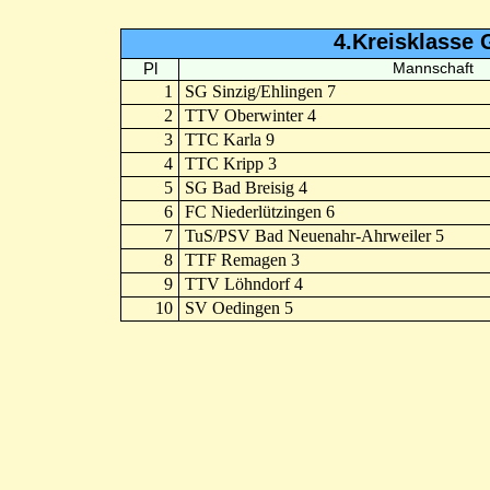
4.Kreisklasse 
Pl
Mannschaft
1
SG Sinzig/Ehlingen 7
2
TTV Oberwinter 4
3
TTC Karla 9
4
TTC Kripp 3
5
SG Bad Breisig 4
6
FC Niederlützingen 6
7
TuS/PSV Bad Neuenahr-Ahrweiler 5
8
TTF Remagen 3
9
TTV Löhndorf 4
10
SV Oedingen 5