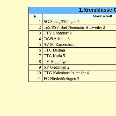
1.Kreisklasse 
Pl
Mannschaft
1
SG Sinzig/Ehlingen 5
2
TuS/PSV Bad Neuenahr-Ahrweiler 2
3
TTV Löhndorf 2
4
TuWi Adenau 3
5
SV 80 Ramersbach
6
TTC Dernau
7
TTC Karla 5
8
TV Heppingen
9
SV Oedingen 2
10
TTG Kalenborn/Altenahr 4
11
FC Niederlützingen 3