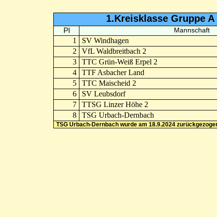
1.Kreisklasse Gruppe A
Pl
Mannschaft
1
SV Windhagen
2
VfL Waldbreitbach 2
3
TTC Grün-Weiß Erpel 2
4
TTF Asbacher Land
5
TTC Maischeid 2
6
SV Leubsdorf
7
TTSG Linzer Höhe 2
8
TSG Urbach-Dernbach
TSG Urbach-Dernbach wurde am 18.9.2024 zurückgezoge