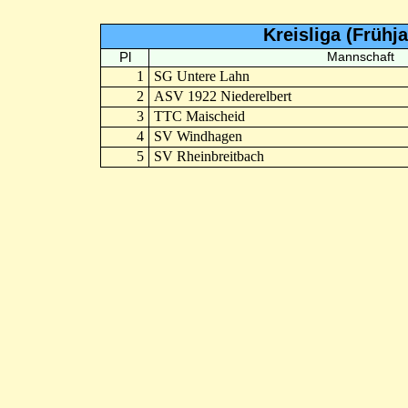
Kreisliga (Früh
Pl
Mannschaft
1
SG Untere Lahn
2
ASV 1922 Niederelbert
3
TTC Maischeid
4
SV Windhagen
5
SV Rheinbreitbach