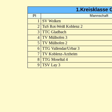
1.Kreisklasse 
Pl
Mannschaft
1
SV Wolken
2
TuS Rot-Weiß Koblenz 2
3
TTC Gladbach
4
TV Mülhofen 3
5
TV Mülhofen 2
6
TTG Vallendar/Urbar 3
7
TV Koblenz-Arzheim
8
TTG Moseltal 4
9
TSV Lay 3