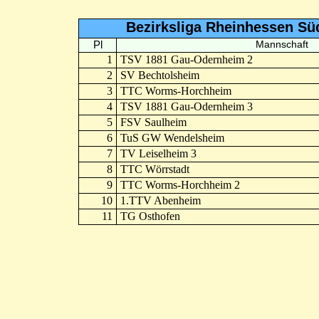
Bezirksliga Rheinhessen Sü
Pl
Mannschaft
1
TSV 1881 Gau-Odernheim 2
2
SV Bechtolsheim
3
TTC Worms-Horchheim
4
TSV 1881 Gau-Odernheim 3
5
FSV Saulheim
6
TuS GW Wendelsheim
7
TV Leiselheim 3
8
TTC Wörrstadt
9
TTC Worms-Horchheim 2
10
1.TTV Abenheim
11
TG Osthofen