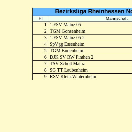
Bezirksliga Rheinhessen N
Pl
Mannschaft
1
1.FSV Mainz 05
2
TGM Gonsenheim
3
1.FSV Mainz 05 2
4
SpVgg Essenheim
5
TGM Budenheim
6
DJK SV RW Finthen 2
7
TSV Schott Mainz
8
SG TT Laubenheim
9
RSV Klein-Winternheim