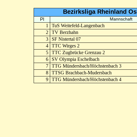
Bezirksliga Rheinland Os
Pl
Mannschaft
1
TuS Weitefeld-Langenbach
2
TV Berzhahn
3
SF Nistertal 07
4
TTC Wirges 2
5
TTC Zugbrücke Grenzau 2
6
SV Olympia Eschelbach
7
TTG Mündersbach/Höchstenbach 3
8
TTSG Brachbach-Mudersbach
9
TTG Mündersbach/Höchstenbach 4