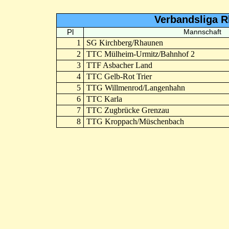
Verbandsliga 
Pl
Mannschaft
1
SG Kirchberg/Rhaunen
2
TTC Mülheim-Urmitz/Bahnhof 2
3
TTF Asbacher Land
4
TTC Gelb-Rot Trier
5
TTG Willmenrod/Langenhahn
6
TTC Karla
7
TTC Zugbrücke Grenzau
8
TTG Kroppach/Müschenbach