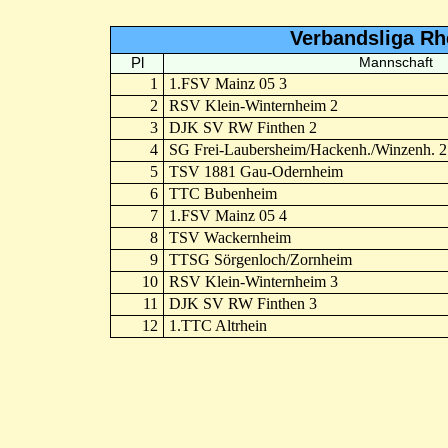
Verbandsliga Rh
Pl
Mannschaft
1
1.FSV Mainz 05 3
2
RSV Klein-Winternheim 2
3
DJK SV RW Finthen 2
4
SG Frei-Laubersheim/Hackenh./Winzenh. 2
5
TSV 1881 Gau-Odernheim
6
TTC Bubenheim
7
1.FSV Mainz 05 4
8
TSV Wackernheim
9
TTSG Sörgenloch/Zornheim
10
RSV Klein-Winternheim 3
11
DJK SV RW Finthen 3
12
1.TTC Altrhein