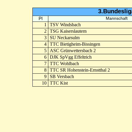
3.Bundeslig
Pl
Mannschaft
1
TSV Windsbach
2
TSG Kaiserslautern
3
SU Neckarsulm
4
TTC Bietigheim-Bissingen
5
ASC Grünwettersbach 2
6
DJK SpVgg Effeltrich
7
TTC Wohlbach
8
TTC SR Hohenstein-Ernstthal 2
9
SB Versbach
10
TTC Kist