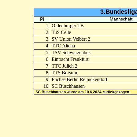
3.Bundeslig
Pl
Mannschaft
1
Oldenburger TB
2
TuS Celle
3
SV Union Velbert 2
4
TTC Altena
5
TSV Schwarzenbek
6
Eintracht Frankfurt
7
TTC Jülich 2
8
TTS Borsum
9
Füchse Berlin Reinickendorf
10
SC Buschhausen
SC Buschhausen wurde am 10.6.2024 zurückgezogen.