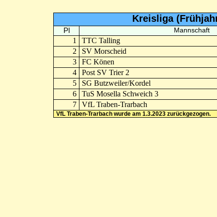
Kreisliga (Frühja
Pl
Mannschaft
1
TTC Talling
2
SV Morscheid
3
FC Könen
4
Post SV Trier 2
5
SG Butzweiler/Kordel
6
TuS Mosella Schweich 3
7
VfL Traben-Trarbach
VfL Traben-Trarbach wurde am 1.3.2023 zurückgezogen.