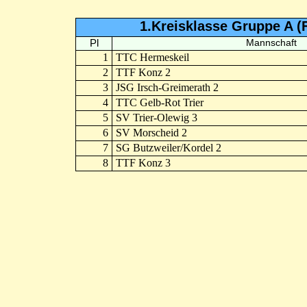
1.Kreisklasse Gruppe A (
Pl
Mannschaft
1
TTC Hermeskeil
2
TTF Konz 2
3
JSG Irsch-Greimerath 2
4
TTC Gelb-Rot Trier
5
SV Trier-Olewig 3
6
SV Morscheid 2
7
SG Butzweiler/Kordel 2
8
TTF Konz 3