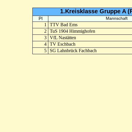
1.Kreisklasse Gruppe A (
Pl
Mannschaft
1
TTV Bad Ems
2
TuS 1904 Himmighofen
3
VfL Nastätten
4
TV Eschbach
5
SG Lahnbrück Fachbach