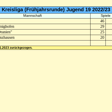
Kreisliga (Frühjahrsrunde) Jugend 19 2022/23
Mannschaft
Spiele
46
mighofen
29
ranien"
25
enzhausen
20
1.2023 zurückgezogen.