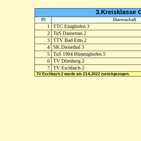
3.Kreisklasse 
Pl
Mannschaft
1
TTC Eisighofen 3
2
TuS Dausenau 2
3
TTV Bad Ems 2
4
SK Dienethal 3
5
TuS 1904 Himmighofen 5
6
TV Dörnberg 2
7
TV Eschbach 2
TV Eschbach 2 wurde am 23.6.2022 zurückgezogen.