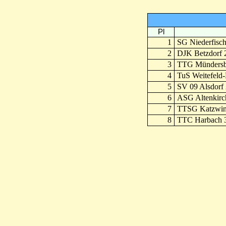
Pl
1
SG Niederfisch
2
DJK Betzdorf 
3
TTG Mündersb
4
TuS Weitefeld
5
SV 09 Alsdorf 
6
ASG Altenkirc
7
TTSG Katzwink
8
TTC Harbach 