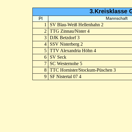
3.Kreisklasse 
Pl
Mannschaft
1
SV Blau-Weiß Hellenhahn 2
2
TTG Zinnau/Nister 4
3
DJK Betzdorf 3
4
SSV Nisterberg 2
5
TTV Alexandria Höhn 4
6
SV Seck
7
SC Westernohe 5
8
TTC Hornister/Stockum-Püschen 3
9
SF Nistertal 07 4