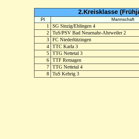
2.Kreisklasse (Früh
Pl
Mannschaft
1
SG Sinzig/Ehlingen 4
2
TuS/PSV Bad Neuenahr-Ahrweiler 2
3
FC Niederlützingen
4
TTC Karla 3
5
TTG Nettetal 3
6
TTF Remagen
7
TTG Nettetal 4
8
TuS Kehrig 3