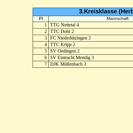
3.Kreisklasse (Her
Pl
Mannschaft
1
TTG Nettetal 4
2
TTC Dohr 2
3
FC Niederlützingen 2
4
TTC Kripp 2
5
SV Oedingen 2
6
SV Eintracht Mendig 3
7
DJK Müllenbach 3