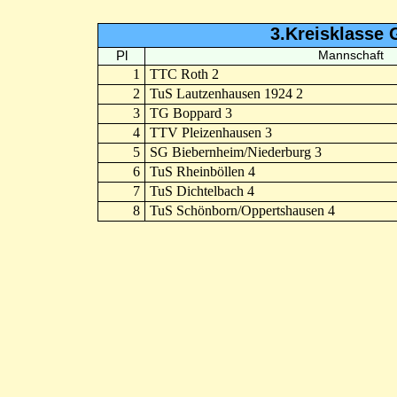
3.Kreisklasse 
Pl
Mannschaft
1
TTC Roth 2
2
TuS Lautzenhausen 1924 2
3
TG Boppard 3
4
TTV Pleizenhausen 3
5
SG Biebernheim/Niederburg 3
6
TuS Rheinböllen 4
7
TuS Dichtelbach 4
8
TuS Schönborn/Oppertshausen 4