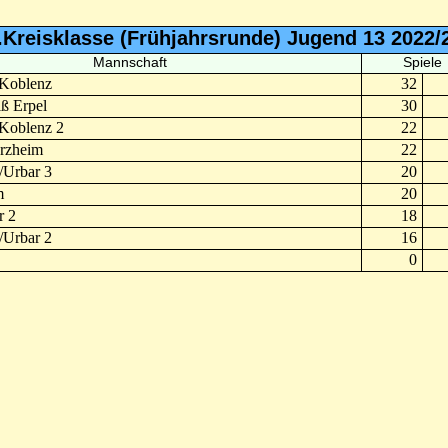
.Kreisklasse (Frühjahrsrunde) Jugend 13 2022/
Mannschaft
Spiele
Koblenz
32
ß Erpel
30
Koblenz 2
22
rzheim
22
/Urbar 3
20
m
20
r 2
18
/Urbar 2
16
0