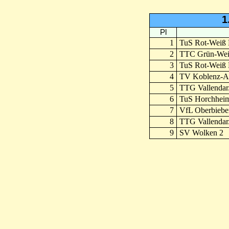
1
Pl
1
TuS Rot-Weiß 
2
TTC Grün-Wei
3
TuS Rot-Weiß 
4
TV Koblenz-A
5
TTG Vallendar
6
TuS Horchhei
7
VfL Oberbiebe
8
TTG Vallendar
9
SV Wolken 2