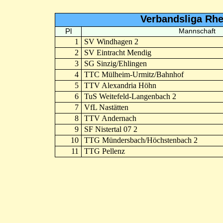
Verbandsliga Rhe
Pl
Mannschaft
1
SV Windhagen 2
2
SV Eintracht Mendig
3
SG Sinzig/Ehlingen
4
TTC Mülheim-Urmitz/Bahnhof
5
TTV Alexandria Höhn
6
TuS Weitefeld-Langenbach 2
7
VfL Nastätten
8
TTV Andernach
9
SF Nistertal 07 2
10
TTG Mündersbach/Höchstenbach 2
11
TTG Pellenz