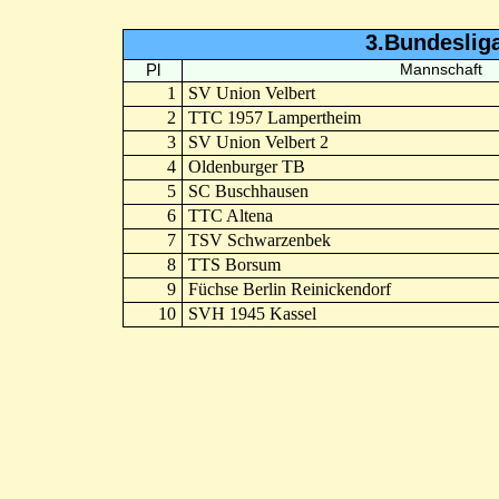
3.Bundeslig
Pl
Mannschaft
1
SV Union Velbert
2
TTC 1957 Lampertheim
3
SV Union Velbert 2
4
Oldenburger TB
5
SC Buschhausen
6
TTC Altena
7
TSV Schwarzenbek
8
TTS Borsum
9
Füchse Berlin Reinickendorf
10
SVH 1945 Kassel