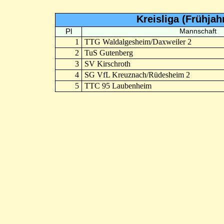
Kreisliga (Frühja
Pl
Mannschaft
1
TTG Waldalgesheim/Daxweiler 2
2
TuS Gutenberg
3
SV Kirschroth
4
SG VfL Kreuznach/Rüdesheim 2
5
TTC 95 Laubenheim