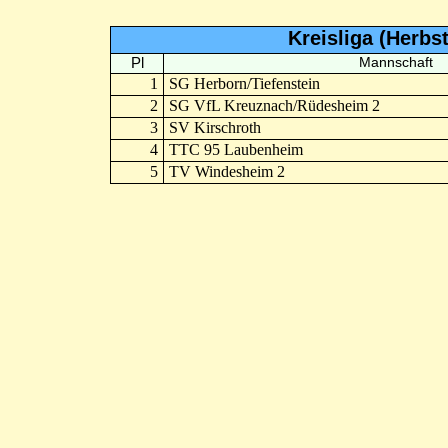
Kreisliga (Herbs
Pl
Mannschaft
1
SG Herborn/Tiefenstein
2
SG VfL Kreuznach/Rüdesheim 2
3
SV Kirschroth
4
TTC 95 Laubenheim
5
TV Windesheim 2