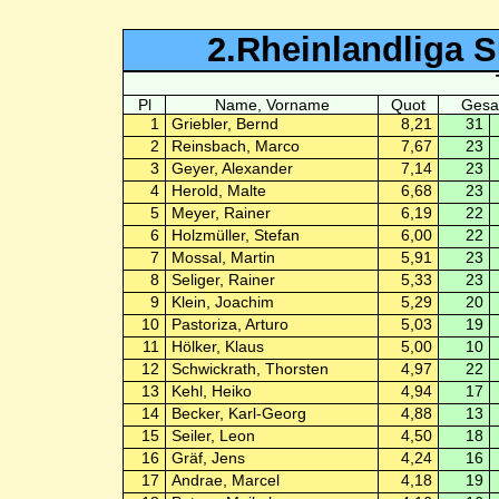
2.Rheinlandliga 
Pl
Name, Vorname
Quot
Gesa
1
Griebler, Bernd
8,21
31
2
Reinsbach, Marco
7,67
23
3
Geyer, Alexander
7,14
23
4
Herold, Malte
6,68
23
5
Meyer, Rainer
6,19
22
6
Holzmüller, Stefan
6,00
22
7
Mossal, Martin
5,91
23
8
Seliger, Rainer
5,33
23
9
Klein, Joachim
5,29
20
10
Pastoriza, Arturo
5,03
19
11
Hölker, Klaus
5,00
10
12
Schwickrath, Thorsten
4,97
22
13
Kehl, Heiko
4,94
17
14
Becker, Karl-Georg
4,88
13
15
Seiler, Leon
4,50
18
16
Gräf, Jens
4,24
16
17
Andrae, Marcel
4,18
19