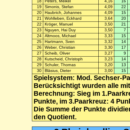
18
Peters, Meikel
4,16
16
19
Simonis, Stefan
4,09
22
20
Haubrich, Johannes
4,09
15
21
Wohlleben, Eckhard
3,64
20
22
Kröger, Manuel
3,50
21
23
Nguyen, Hai Duy
3,50
7
24
Altmoos, Michael
3,33
15
25
Hartmann, Sven
3,32
14
26
Weber, Christian
3,30
17
27
Scheib, Oliver
3,27
9
28
Kutscheid, Christoph
3,23
14
29
Schuler, Thomas
3,20
13
30
Bläsius, Dieter
3,00
15
Spielsystem: Mod. Sechser-P
Berücksichtigt wurden alle mi
Berechnung: Sieg im 1.Paarkre
Punkte, im 3.Paarkreuz: 4 Pun
Die Summe der Punkte dividiert
den Quotient.