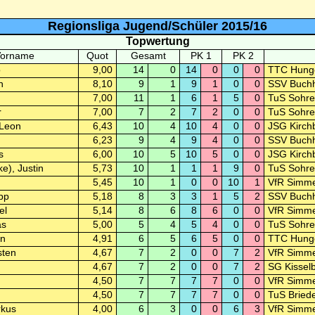
Regionsliga Jugend/Schüler 2015/16
Topwertung
Vorname
Quot
Gesamt
PK 1
PK 2
o
9,00
14
0
14
0
0
0
TTC Hung
h
8,10
9
1
9
1
0
0
SSV Buchh
7,00
11
1
6
1
5
0
TuS Sohre
r
7,00
7
2
7
2
0
0
TuS Sohre
 Leon
6,43
10
4
10
4
0
0
JSG Kirchb
6,23
9
4
9
4
0
0
SSV Buchh
s
6,00
10
5
10
5
0
0
JSG Kirchb
e), Justin
5,73
10
1
1
1
9
0
TuS Sohre
5,45
10
1
0
0
10
1
VfR Simme
pp
5,18
8
3
3
1
5
2
SSV Buchh
el
5,14
8
6
8
6
0
0
VfR Simme
as
5,00
5
4
5
4
0
0
TuS Sohre
an
4,91
6
5
6
5
0
0
TTC Hung
sten
4,67
7
2
0
0
7
2
VfR Simme
4,67
7
2
0
0
7
2
SG Kisselb
4,50
7
7
7
7
0
0
VfR Simme
4,50
7
7
7
7
0
0
TuS Briede
rkus
4,00
6
3
0
0
6
3
VfR Simme