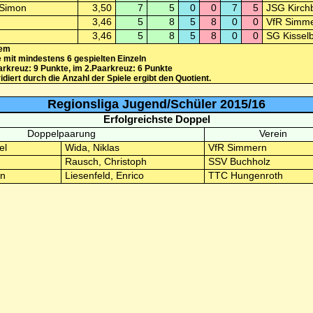
 Simon
3,50
7
5
0
0
7
5
JSG Kirchb
3,46
5
8
5
8
0
0
VfR Simme
3,46
5
8
5
8
0
0
SG Kisselb
tem
e mit mindestens 6 gespielten Einzeln
rkreuz: 9 Punkte, im 2.Paarkreuz: 6 Punkte
iert durch die Anzahl der Spiele ergibt den Quotient.
Regionsliga Jugend/Schüler 2015/16
Erfolgreichste Doppel
Doppelpaarung
Verein
el
Wida, Niklas
VfR Simmern
Rausch, Christoph
SSV Buchholz
an
Liesenfeld, Enrico
TTC Hungenroth