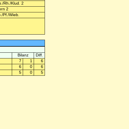
./Rh./Klud. 2
rn 2
./Pf./Wieb.
Bilanz
Diff.
7
1
6
6
0
6
5
0
5