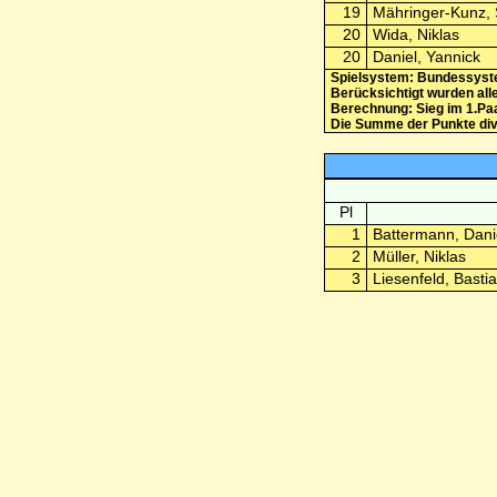
19
Mähringer-Kunz,
20
Wida, Niklas
20
Daniel, Yannick
Spielsystem: Bundessys
Berücksichtigt wurden all
Berechnung: Sieg im 1.Paa
Die Summe der Punkte divid
Pl
1
Battermann, Dani
2
Müller, Niklas
3
Liesenfeld, Basti