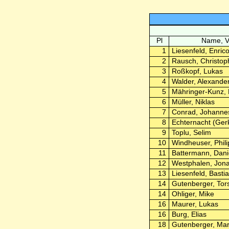
Pl
Name, 
1
Liesenfeld, Enric
2
Rausch, Christop
3
Roßkopf, Lukas
4
Walder, Alexande
5
Mähringer-Kunz,
6
Müller, Niklas
7
Conrad, Johanne
8
Echternacht (Gerk
9
Toplu, Selim
10
Windheuser, Phili
11
Battermann, Dani
12
Westphalen, Jon
13
Liesenfeld, Basti
14
Gutenberger, Tor
14
Ohliger, Mike
16
Maurer, Lukas
16
Burg, Elias
18
Gutenberger, Ma