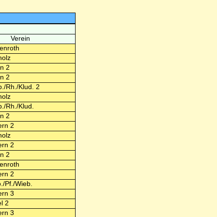
Verein
enroth
olz
n 2
n 2
./Rh./Klud. 2
olz
./Rh./Klud.
n 2
rn 2
olz
rn 2
n 2
enroth
rn 2
./Pf./Wieb.
rn 3
l 2
rn 3