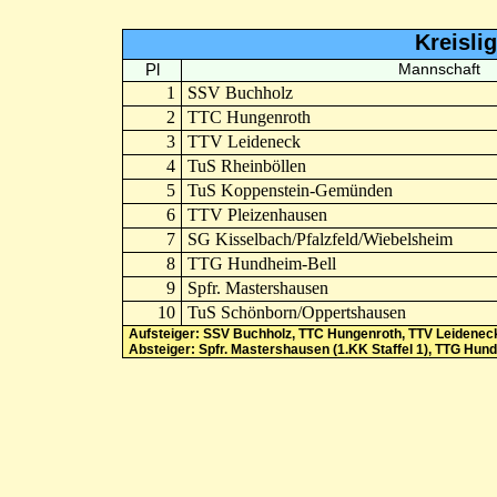
Kreisli
Pl
Mannschaft
1
SSV Buchholz
2
TTC Hungenroth
3
TTV Leideneck
4
TuS Rheinböllen
5
TuS Koppenstein-Gemünden
6
TTV Pleizenhausen
7
SG Kisselbach/Pfalzfeld/Wiebelsheim
8
TTG Hundheim-Bell
9
Spfr. Mastershausen
10
TuS Schönborn/Oppertshausen
Aufsteiger: SSV Buchholz, TTC Hungenroth, TTV Leidenec
Absteiger: Spfr. Mastershausen (1.KK Staffel 1), TTG Hun