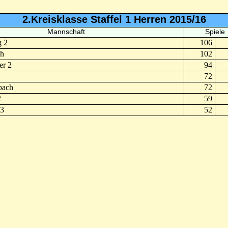
2.Kreisklasse Staffel 1 Herren 2015/16
Mannschaft
Spiele
g 2
106
h
102
er 2
94
72
bach
72
2
59
3
52