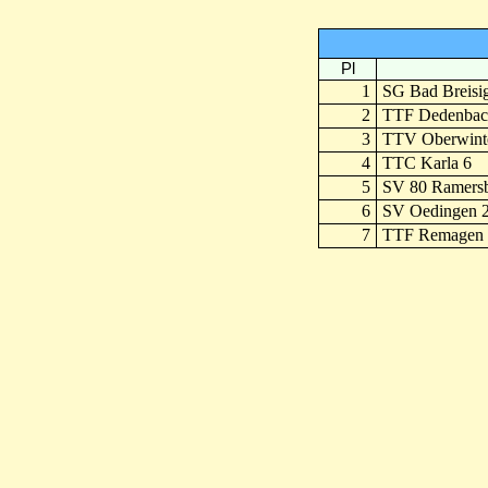
Pl
1
SG Bad Breisi
2
TTF Dedenbac
3
TTV Oberwint
4
TTC Karla 6
5
SV 80 Ramers
6
SV Oedingen 
7
TTF Remagen 