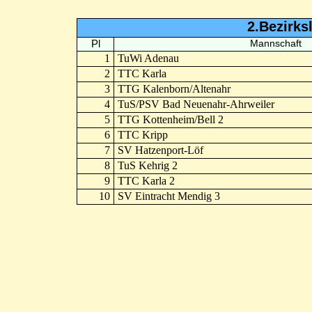
2.Bezirks
Pl
Mannschaft
1
TuWi Adenau
2
TTC Karla
3
TTG Kalenborn/Altenahr
4
TuS/PSV Bad Neuenahr-Ahrweiler
5
TTG Kottenheim/Bell 2
6
TTC Kripp
7
SV Hatzenport-Löf
8
TuS Kehrig 2
9
TTC Karla 2
10
SV Eintracht Mendig 3