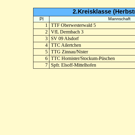
2.Kreisklasse (Herbs
Pl
Mannschaft
1
TTF Oberwesterwald 5
2
VfL Dermbach 3
3
SV 09 Alsdorf
4
TTC Ailertchen
5
TTG Zinnau/Nister
6
TTC Hornister/Stockum-Püschen
7
Spfr. Elsoff-Mittelhofen