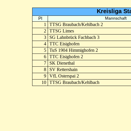
Kreisliga St
Pl
Mannschaft
1
TTSG Braubach/Kehlbach 2
2
TTSG Limes
3
SG Lahnbrück Fachbach 3
4
TTC Eisighofen
5
TuS 1904 Himmighofen 2
6
TTC Eisighofen 2
7
SK Dienethal
8
SV Rettershain
9
VfL Osterspai 2
10
TTSG Braubach/Kehlbach