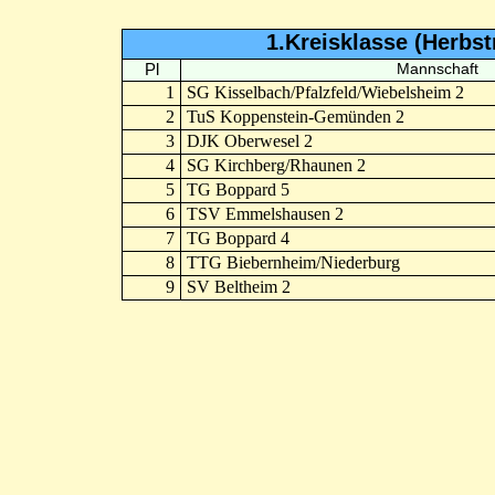
1.Kreisklasse (Herbs
Pl
Mannschaft
1
SG Kisselbach/Pfalzfeld/Wiebelsheim 2
2
TuS Koppenstein-Gemünden 2
3
DJK Oberwesel 2
4
SG Kirchberg/Rhaunen 2
5
TG Boppard 5
6
TSV Emmelshausen 2
7
TG Boppard 4
8
TTG Biebernheim/Niederburg
9
SV Beltheim 2