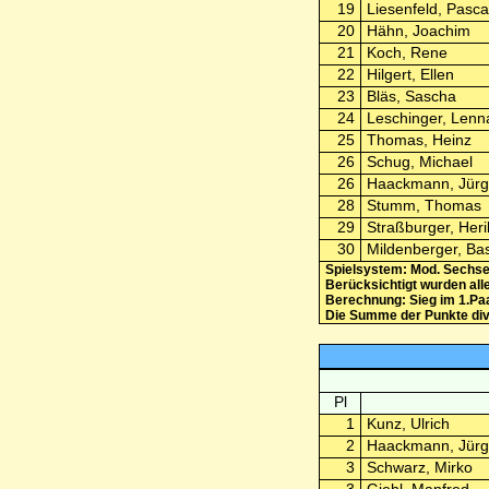
19
Liesenfeld, Pasca
20
Hähn, Joachim
21
Koch, Rene
22
Hilgert, Ellen
23
Bläs, Sascha
24
Leschinger, Lenn
25
Thomas, Heinz
26
Schug, Michael
26
Haackmann, Jür
28
Stumm, Thomas
29
Straßburger, Heri
30
Mildenberger, Bas
Spielsystem: Mod. Sechse
Berücksichtigt wurden all
Berechnung: Sieg im 1.Paa
Die Summe der Punkte divid
Pl
1
Kunz, Ulrich
2
Haackmann, Jür
3
Schwarz, Mirko