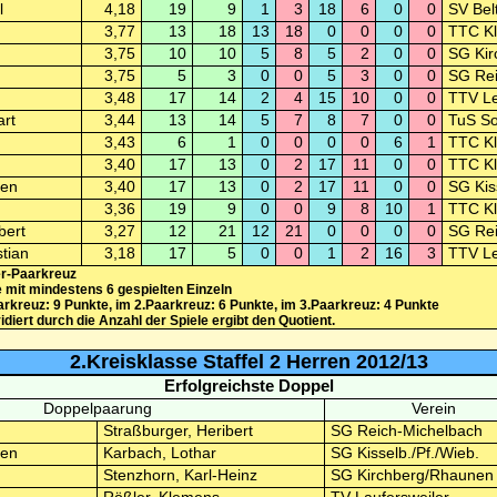
l
4,18
19
9
1
3
18
6
0
0
SV Bel
3,77
13
18
13
18
0
0
0
0
TTC K
3,75
10
10
5
8
5
2
0
0
SG Kir
3,75
5
3
0
0
5
3
0
0
SG Rei
3,48
17
14
2
4
15
10
0
0
TTV Le
art
3,44
13
14
5
7
8
7
0
0
TuS So
3,43
6
1
0
0
0
0
6
1
TTC K
3,40
17
13
0
2
17
11
0
0
TTC K
gen
3,40
17
13
0
2
17
11
0
0
SG Kis
3,36
19
9
0
0
9
8
10
1
TTC K
bert
3,27
12
21
12
21
0
0
0
0
SG Rei
tian
3,18
17
5
0
0
1
2
16
3
TTV Le
r-Paarkreuz
e mit mindestens 6 gespielten Einzeln
rkreuz: 9 Punkte, im 2.Paarkreuz: 6 Punkte, im 3.Paarkreuz: 4 Punkte
iert durch die Anzahl der Spiele ergibt den Quotient.
2.Kreisklasse Staffel 2 Herren 2012/13
Erfolgreichste Doppel
Doppelpaarung
Verein
Straßburger, Heribert
SG Reich-Michelbach
gen
Karbach, Lothar
SG Kisselb./Pf./Wieb.
Stenzhorn, Karl-Heinz
SG Kirchberg/Rhaunen