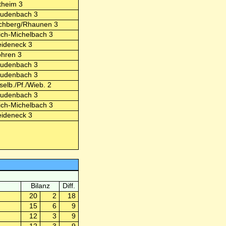
theim 3
ludenbach 3
chberg/Rhaunen 3
ch-Michelbach 3
ideneck 3
hren 3
ludenbach 3
ludenbach 3
selb./Pf./Wieb. 2
ludenbach 3
ch-Michelbach 3
ideneck 3
Bilanz
Diff.
20
2
18
15
6
9
12
3
9