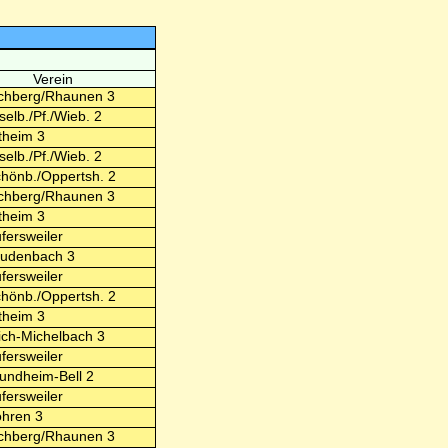
Verein
chberg/Rhaunen 3
selb./Pf./Wieb. 2
theim 3
selb./Pf./Wieb. 2
hönb./Oppertsh. 2
chberg/Rhaunen 3
theim 3
fersweiler
ludenbach 3
fersweiler
hönb./Oppertsh. 2
theim 3
ch-Michelbach 3
fersweiler
ndheim-Bell 2
fersweiler
hren 3
chberg/Rhaunen 3