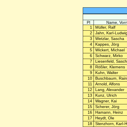
Pl
Name, Vor
1
Müller, Ralf
2
Jahn, Karl-Ludwi
3
Wetzlar, Sascha
4
Kappes, Jörg
5
Wickert, Michael
6
Schwarz, Mirko
7
Liesenfeld, Sasc
8
Rößler, Klemens
9
Kuhn, Walter
10
Buschbaum, Rain
11
Arnold, Alfons
12
Lang, Alexander
13
Kunz, Ulrich
14
Wagner, Kai
15
Scherer, Jörg
16
Hamann, Heinz
17
Heydt, Ole
18
Stenzhorn, Karl-