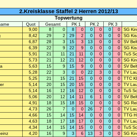
2.Kreisklasse Staffel 2 Herren 2012/13
Topwertung
name
Quot
Gesamt
PK 1
PK 2
PK 3
9,00
8
0
8
0
0
0
0
0
SG Kir
g
8,42
29
2
29
2
0
0
0
0
SG Kis
6,87
28
3
15
3
13
0
0
0
SV Bel
6,39
22
9
22
9
0
0
0
0
SG Kis
5,91
21
11
21
11
0
0
0
0
TuS Sc
5,73
21
12
21
12
0
0
0
0
SG Kir
ha
5,63
15
9
15
9
0
0
0
0
SV Bel
5,28
22
3
0
0
22
3
0
0
TV Lau
5,25
21
15
21
15
0
0
0
0
TTC K
er
5,14
20
15
20
15
0
0
0
0
TV Lau
5,14
16
12
16
12
0
0
0
0
TuS Sc
5,06
20
12
14
11
6
1
0
0
SV Bel
4,91
18
15
18
15
0
0
0
0
SG Rei
4,73
26
7
0
0
26
7
0
0
TV Lau
4,66
15
14
15
14
0
0
0
0
TTG Hu
4,63
18
17
18
17
0
0
0
0
TV Lau
4,34
14
15
14
15
0
0
0
0
TuS So
Heinz
4,20
16
9
3
6
13
3
0
0
SG Kir