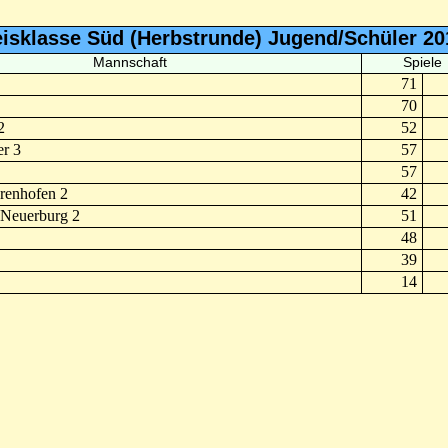
eisklasse Süd (Herbstrunde) Jugend/Schüler 20
Mannschaft
Spiele
71
70
2
52
r 3
57
57
renhofen 2
42
Neuerburg 2
51
48
39
14