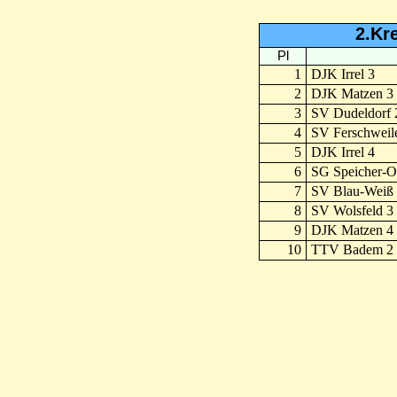
2.Kr
Pl
1
DJK Irrel 3
2
DJK Matzen 3
3
SV Dudeldorf 
4
SV Ferschweile
5
DJK Irrel 4
6
SG Speicher-O
7
SV Blau-Weiß 
8
SV Wolsfeld 3
9
DJK Matzen 4
10
TTV Badem 2