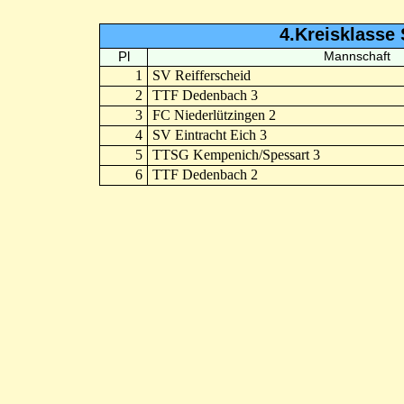
4.Kreisklasse 
Pl
Mannschaft
1
SV Reifferscheid
2
TTF Dedenbach 3
3
FC Niederlützingen 2
4
SV Eintracht Eich 3
5
TTSG Kempenich/Spessart 3
6
TTF Dedenbach 2