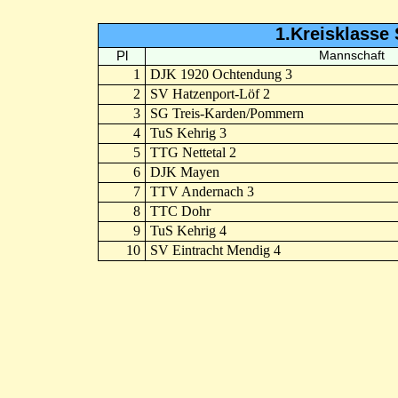
1.Kreisklasse 
Pl
Mannschaft
1
DJK 1920 Ochtendung 3
2
SV Hatzenport-Löf 2
3
SG Treis-Karden/Pommern
4
TuS Kehrig 3
5
TTG Nettetal 2
6
DJK Mayen
7
TTV Andernach 3
8
TTC Dohr
9
TuS Kehrig 4
10
SV Eintracht Mendig 4