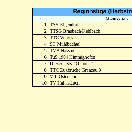
Regionsliga (Herbst
Pl
Mannschaft
1
TSV Elgendorf
2
TTSG Braubach/Kehlbach
3
TTC Wirges 2
4
SG Mühlbachtal
5
TVB Nassau
6
TuS 1904 Himmighofen
7
Diezer TSK "Oranien"
8
TTC Zugbrücke Grenzau 3
9
VfL Osterspai
10
TV Hahnstätten