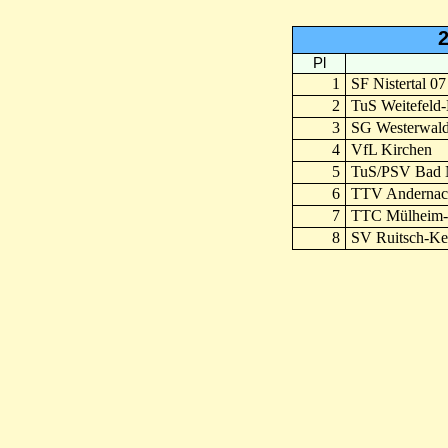
2
Pl
1
SF Nistertal 07
2
TuS Weitefeld
3
SG Westerwal
4
VfL Kirchen
5
TuS/PSV Bad 
6
TTV Andernac
7
TTC Mülheim-
8
SV Ruitsch-Ke