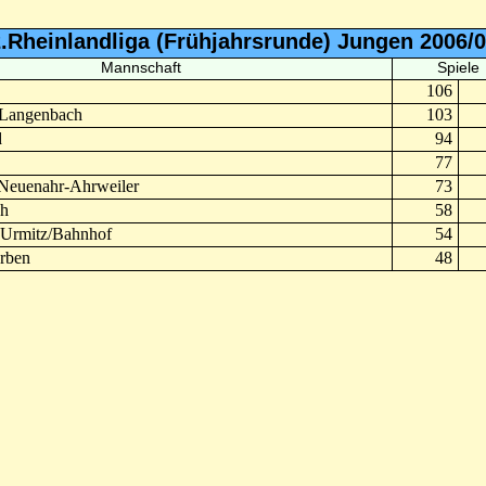
.Rheinlandliga (Frühjahrsrunde) Jungen 2006/
Mannschaft
Spiele
106
-Langenbach
103
d
94
77
Neuenahr-Ahrweiler
73
h
58
Urmitz/Bahnhof
54
rben
48