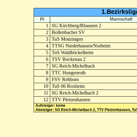
1.Bezirksli
Pl
Mannschaft
1
SG Kirchberg/Rhaunen 2
2
Bollenbacher SV
3
TuS Monzingen
4
TTSG Niederhausen/Norheim
5
TuS Waldböckelheim
6
TSV Bockenau 2
7
SG Reich-Michelbach
8
TTC Hungenroth
9
FSV Rehborn
10
TuS 06 Roxheim
11
SG Reich-Michelbach 2
12
TTV Pleizenhausen
Aufsteiger: keine
Absteiger: SG Reich-Michelbach 2, TTV Pleizenhausen, Tu