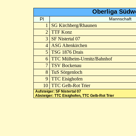
Oberliga Südw
Pl
Mannschaft
1
SG Kirchberg/Rhaunen
2
TTF Konz
3
SF Nistertal 07
4
ASG Altenkirchen
5
TSG 1876 Drais
6
TTC Mülheim-Urmitz/Bahnhof
7
TSV Bockenau
8
TuS Sörgenloch
9
TTC Eisighofen
10
TTC Gelb-Rot Trier
Aufsteiger: SF Nistertal 07
Absteiger: TTC Eisighofen, TTC Gelb-Rot Trier