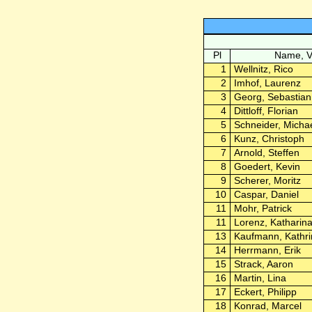
Pl
Name, 
1
Wellnitz, Rico
2
Imhof, Laurenz
3
Georg, Sebastian
4
Dittloff, Florian
5
Schneider, Micha
6
Kunz, Christoph
7
Arnold, Steffen
8
Goedert, Kevin
9
Scherer, Moritz
10
Caspar, Daniel
11
Mohr, Patrick
11
Lorenz, Katharin
13
Kaufmann, Kathri
14
Herrmann, Erik
15
Strack, Aaron
16
Martin, Lina
17
Eckert, Philipp
18
Konrad, Marcel