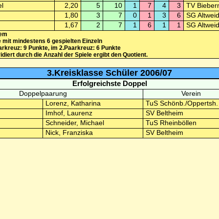
l
2,20
5
10
1
7
4
3
TV Bieber
1,80
3
7
0
1
3
6
SG Altweid
1,67
2
7
1
6
1
1
SG Altweid
tem
e mit mindestens 6 gespielten Einzeln
rkreuz: 9 Punkte, im 2.Paarkreuz: 6 Punkte
iert durch die Anzahl der Spiele ergibt den Quotient.
3.Kreisklasse Schüler 2006/07
Erfolgreichste Doppel
Doppelpaarung
Verein
Lorenz, Katharina
TuS Schönb./Oppertsh.
Imhof, Laurenz
SV Beltheim
Schneider, Michael
TuS Rheinböllen
Nick, Franziska
SV Beltheim