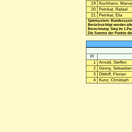
19
Kochhann, Manue
20
Petrikat, Rafael
21
Petrikat, Elia
Spielsystem: Bundessys
Berücksichtigt wurden all
Berechnung: Sieg im 1.Paa
Die Summe der Punkte divid
Pl
1
Arnold, Steffen
2
Georg, Sebastian
3
Dittloff, Florian
4
Kunz, Christoph