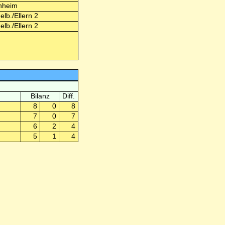
nheim
elb./Ellern 2
elb./Ellern 2
Bilanz
Diff.
8
0
8
7
0
7
6
2
4
5
1
4