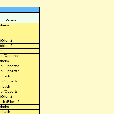
Verein
nheim
im
im
böllen 2
böllen 2
im
b./Oppertsh.
nheim
b./Oppertsh.
b./Oppertsh.
enbach
b./Oppertsh.
enbach
b./Oppertsh.
böllen 2
elb./Ellern 2
nheim
enbach