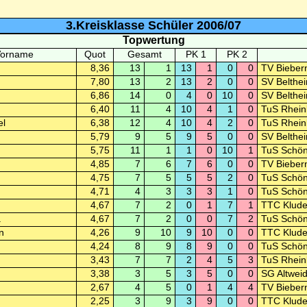
3.Kreisklasse Schüler 2006/07
Topwertung
Vorname
Quot
Gesamt
PK 1
PK 2
8,36
13
1
13
1
0
0
TV Bieber
7,80
13
2
13
2
0
0
SV Belthe
6,86
14
0
4
0
10
0
SV Belthe
6,40
11
4
10
4
1
0
TuS Rhein
el
6,38
12
4
10
4
2
0
TuS Rhein
5,79
9
5
9
5
0
0
SV Belthe
5,75
11
1
1
0
10
1
TuS Schön
4,85
7
6
7
6
0
0
TV Bieber
4,75
7
5
5
5
2
0
TuS Schön
4,71
4
3
3
3
1
0
TuS Schön
4,67
7
2
0
1
7
1
TTC Klud
a
4,67
7
2
0
0
7
2
TuS Schön
n
4,26
9
10
9
10
0
0
TTC Klud
4,24
8
9
8
9
0
0
TuS Schön
3,43
7
7
2
4
5
3
TuS Rhein
3,38
3
5
3
5
0
0
SG Altweid
2,67
4
5
0
1
4
4
TV Bieber
2,25
3
9
3
9
0
0
TTC Klud